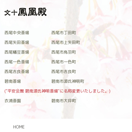
西尾中央斎場
西尾市丁田町
西尾矢田斎場
西尾市上矢田町
西尾幡豆斎場
西尾市鳥羽町
西尾一色斎場
西尾市一色町
西尾吉良斎場
西尾市吉良町
碧南斎場
碧南市源氏神明町
("平安会館 碧南源氏神明斎場"に名称変更いたしました。)
衣浦斎園
碧南市大坪町
HOME