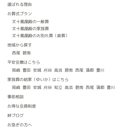
選ばれる理由
お葬式プラン
文十鳳凰殿の一般葬
文十鳳凰殿の家族葬
文十鳳凰殿のお別れ葬（直葬）
地域から探す
西尾
碧南
平安会館はこちら
岡崎
豊田
安城
刈谷
高浜
碧南
西尾
蒲郡
豊川
家族葬の結家（ゆいか）はこちら
岡崎
豊田
安城
刈谷
知立
高浜
碧南
西尾
蒲郡
豊川
事前相談
お得な会員制度
絆ブログ
お急ぎの方へ