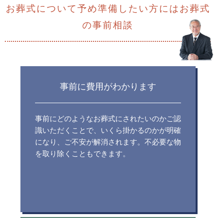
安……
お葬式について予め準備したい方にはお葬式
２０２３年９月 真心（まごころ）ホール碧南中
2026.08.05
の事前相談
央・真心（まごこ……
プラン選び
皆様、ひとえに【お葬儀】と申しましても様々な
形式、プランがあ……
おひとり様は必見！「孤独」を遠ざけるに
は……
2026.08.04
事前に費用がわかります
無理をしないように
コラム 終活を考える おひとり様は必見！「孤
皆さま、こんにちは。 本日も当ブログにお立ち寄
独」を遠ざけ……
りいただ……
事前にどのようなお葬式にされたいのかご認
識いただくことで、いくら掛かるのかが明確
豊田市ではじめての葬儀を行う喪主様へ
になり、ご不安が解消されます。不必要な物
2026.08.03
最期のおにぎり
喪主のお仕事は、遺族を代表して葬儀全般を取り
を取り除くこともできます。
兼業農家として朝早くから、田んぼへ行きその後
仕切ることです。……
会社勤め。 ……
2026.08.02
岡崎市におけるお葬式の流れとは？
お盆を迎える前に、今できる「心の準備」