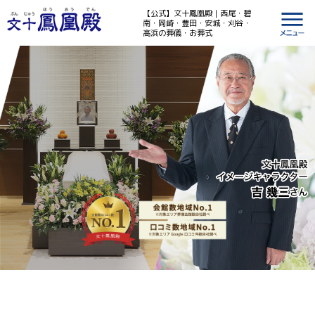
【公式】文十鳳凰殿｜西尾・碧
南・岡崎・豊田・安城・刈谷・
高浜の葬儀・お葬式