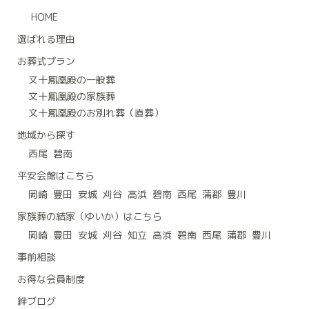
HOME
選ばれる理由
お葬式プラン
文十鳳凰殿の一般葬
文十鳳凰殿の家族葬
文十鳳凰殿のお別れ葬（直葬）
地域から探す
西尾
碧南
平安会館はこちら
岡崎
豊田
安城
刈谷
高浜
碧南
西尾
蒲郡
豊川
家族葬の結家（ゆいか）はこちら
岡崎
豊田
安城
刈谷
知立
高浜
碧南
西尾
蒲郡
豊川
事前相談
お得な会員制度
絆ブログ