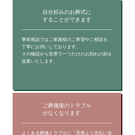
ここでは、お葬式の中でも特にここ最近注目を浴
蝉の声が響き、夏の暑さが本格的になってまいり
びている、「家族……
ました。 ……
自分好みのお葬式に
することができます
2026.08.01
お盆の準備とともに、心の準備を
事前相談ではご家族様のご希望やご相談を、
みなさん、こんにちは。 本日も平安会館・文十鳳
凰殿ブロ……
丁寧にお伺いしております。
その物語から世界で一つだけのお別れの刻を
提案いたします。
2026.07.31
ご葬儀の流れをわかりやすく解説
いつも当社のブログをご覧いただきありがとうご
ざいます。 ……
ご葬儀後のトラブル
がなくなります
よくある葬儀トラブルに「見積より支払い金