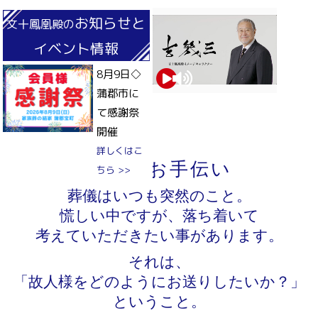
お知らせと
文十鳳凰殿の
イベント情報
8月9日◇
蒲郡市に
て感謝祭
開催
安心をお手伝い
葬儀はいつも突然のこと。
慌しい中ですが、落ち着いて
考えていただきたい事があります。
それは、
「故人様をどのようにお送りしたいか？」
ということ。