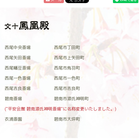
西尾中央斎場
西尾市丁田町
西尾矢田斎場
西尾市上矢田町
西尾幡豆斎場
西尾市鳥羽町
西尾一色斎場
西尾市一色町
西尾吉良斎場
西尾市吉良町
碧南斎場
碧南市源氏神明町
("平安会館 碧南源氏神明斎場"に名称変更いたしました。)
衣浦斎園
碧南市大坪町