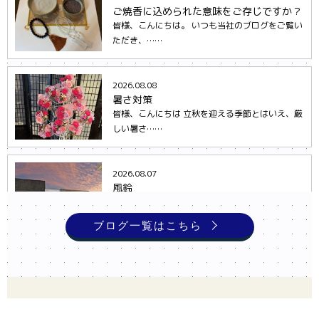
身寄りがないお一人様高齢者はどこに相談
ご焼香に込められた意味をご存じですか？
す……
皆様、こんにちは。 いつも当社のブログをご覧い
身寄りのないお一人様高齢者の方は、やるべき対
ただき、……
策がわか……
2026.08.08
暑さ対策
身寄りがないお一人様高齢者がしておくべ
皆様、こんにちは 立秋を迎える季節とはいえ、厳
き……
しい暑さ……
身寄りがないお一人様高齢者がしておくべき対策
は、主に……
2026.08.07
風鈴
皆様こんにちは。 本日もブログをご覧いただきあ
身寄りがないひとり暮らし高齢者が抱える
りがとう……
ブログ一覧はこちら
1……
身寄りがない一人暮らしの高齢者（……
2026.08.06
ろうそく
当ブログへ足を運んでいただき、誠にありがとう
ございます。 ……
【お知らせ】真心（まごころ）ホールは平