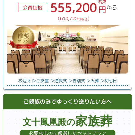
税抜
555,200
から
円
会員価格
（610,720
）
円 税込
お迎え ▷
ご安置 ▷
通夜式 ▷
告別式 ▷
火葬 ▷
初七日
ご親族のみでゆっくり送りたい方へ
家族葬
文十鳳凰殿の
必要なものに厳選したセットプラン