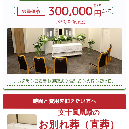
税抜
300,000
から
円
会員価格
（330,000
）
円 税込
お迎え ▷
ご安置 ▷
通夜式 ▷
告別式 ▷
火葬 ▷
初七日
時間と費用を抑えたい方へ
文十鳳凰殿の
お別れ葬（直葬）