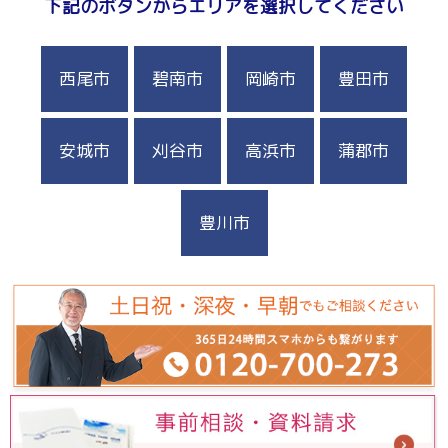
下記のボタンからエリアを選択してください
西尾市
碧南市
岡崎市
豊田市
安城市
刈谷市
高浜市
蒲郡市
豊川市