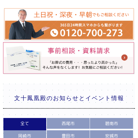
文十鳳凰殿のお知らせとイベント情報
全て
西尾市
碧南市
岡崎市
豊田市
安城市