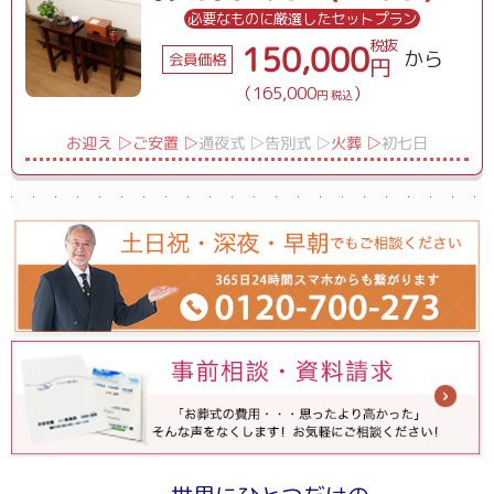
必要なものに厳選したセットプラン
税抜
150,000
から
会員価格
円
（165,000
）
円 税込
お迎え ▷
ご安置 ▷
通夜式 ▷
告別式 ▷
火葬 ▷
初七日