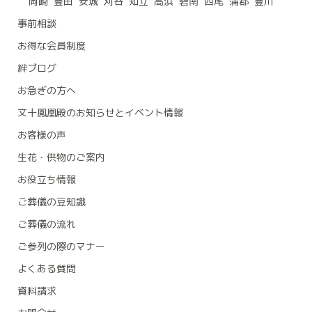
岡崎
豊田
安城
刈谷
知立
高浜
碧南
西尾
蒲郡
豊川
事前相談
お得な会員制度
絆ブログ
お急ぎの方へ
文十鳳凰殿のお知らせとイベント情報
お客様の声
生花・供物のご案内
お役立ち情報
ご葬儀の豆知識
ご葬儀の流れ
ご参列の際のマナー
よくある質問
資料請求