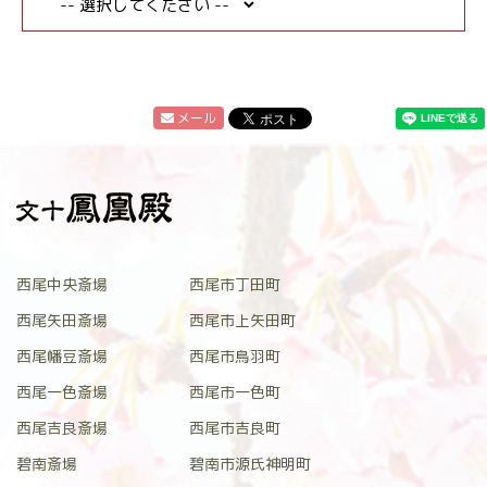
メール
西尾中央斎場
西尾市丁田町
西尾矢田斎場
西尾市上矢田町
西尾幡豆斎場
西尾市鳥羽町
西尾一色斎場
西尾市一色町
西尾吉良斎場
西尾市吉良町
碧南斎場
碧南市源氏神明町