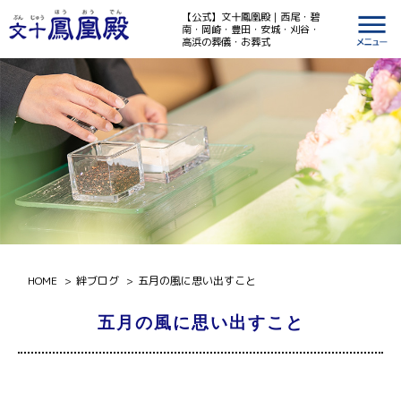
【公式】文十鳳凰殿｜西尾・碧
南・岡崎・豊田・安城・刈谷・
高浜の葬儀・お葬式
HOME
絆ブログ
五月の風に思い出すこと
五月の風に思い出すこと