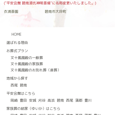
("平安会館 碧南源氏神明斎場"に名称変更いたしました。)
衣浦斎園
碧南市大坪町
HOME
選ばれる理由
お葬式プラン
文十鳳凰殿の一般葬
文十鳳凰殿の家族葬
文十鳳凰殿のお別れ葬（直葬）
地域から探す
西尾
碧南
平安会館はこちら
岡崎
豊田
安城
刈谷
高浜
碧南
西尾
蒲郡
豊川
家族葬の結家（ゆいか）はこちら