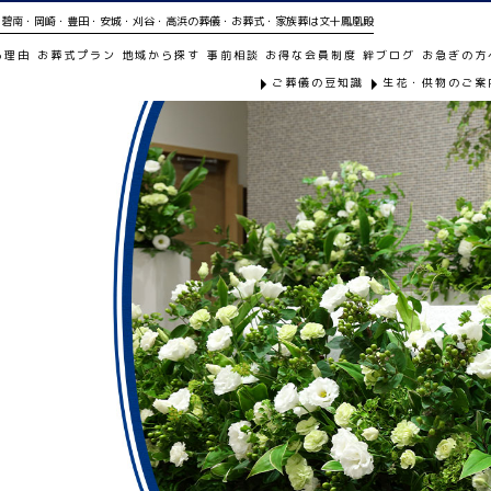
尾・碧南・岡崎・豊田・安城・刈谷・高浜の葬儀・お葬式・家族葬は文十鳳凰殿
る理由
お葬式プラン
地域から探す
事前相談
お得な会員制度
絆ブログ
お急ぎの方
ご葬儀の豆知識
生花・供物のご案