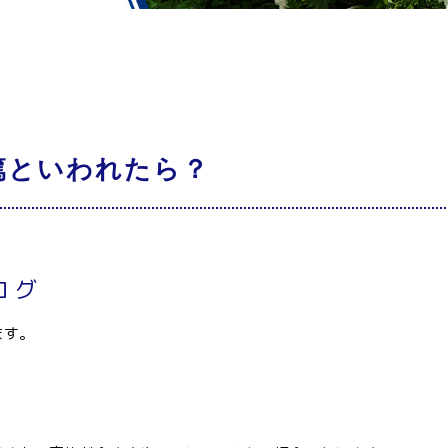
篤といわれたら？
ログ
ます。