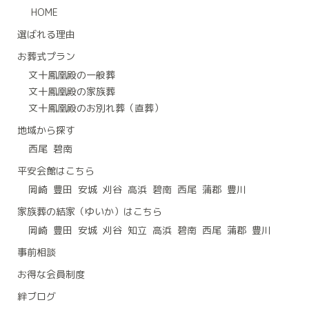
HOME
選ばれる理由
お葬式プラン
文十鳳凰殿の一般葬
文十鳳凰殿の家族葬
文十鳳凰殿のお別れ葬（直葬）
地域から探す
西尾
碧南
平安会館はこちら
岡崎
豊田
安城
刈谷
高浜
碧南
西尾
蒲郡
豊川
家族葬の結家（ゆいか）はこちら
岡崎
豊田
安城
刈谷
知立
高浜
碧南
西尾
蒲郡
豊川
事前相談
お得な会員制度
絆ブログ