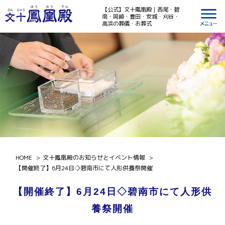
【公式】文十鳳凰殿｜西尾・碧
南・岡崎・豊田・安城・刈谷・
高浜の葬儀・お葬式
HOME
文十鳳凰殿のお知らせとイベント情報
【開催終了】6月24日◇碧南市にて人形供養祭開催
【開催終了】6月24日◇碧南市にて人形供
養祭開催