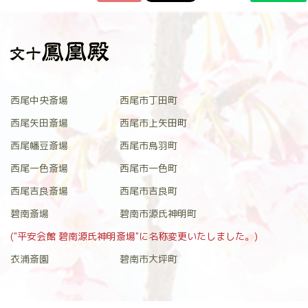
西尾中央斎場
西尾市丁田町
西尾矢田斎場
西尾市上矢田町
西尾幡豆斎場
西尾市鳥羽町
西尾一色斎場
西尾市一色町
西尾吉良斎場
西尾市吉良町
碧南斎場
碧南市源氏神明町
("平安会館 碧南源氏神明斎場"に名称変更いたしました。)
衣浦斎園
碧南市大坪町