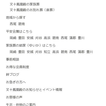
文十鳳凰殿の家族葬
文十鳳凰殿のお別れ葬（直葬）
地域から探す
西尾
碧南
平安会館はこちら
岡崎
豊田
安城
刈谷
高浜
碧南
西尾
蒲郡
豊川
家族葬の結家（ゆいか）はこちら
岡崎
豊田
安城
刈谷
知立
高浜
碧南
西尾
蒲郡
豊川
事前相談
お得な会員制度
絆ブログ
お急ぎの方へ
文十鳳凰殿のお知らせとイベント情報
お客様の声
生花・供物のご案内