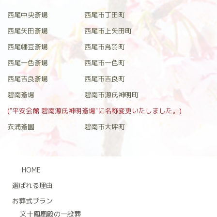
西尾中央斎場
西尾市丁田町
西尾矢田斎場
西尾市上矢田町
西尾幡豆斎場
西尾市鳥羽町
西尾一色斎場
西尾市一色町
西尾吉良斎場
西尾市吉良町
碧南斎場
碧南市源氏神明町
("平安会館 碧南源氏神明斎場"に名称変更いたしました。)
衣浦斎園
碧南市大坪町
HOME
選ばれる理由
お葬式プラン
文十鳳凰殿の一般葬