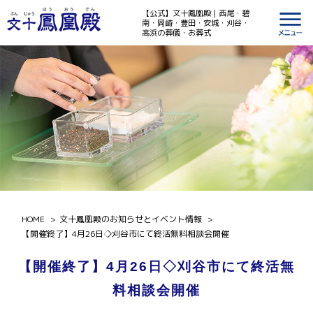
【公式】文十鳳凰殿｜西尾・碧
南・岡崎・豊田・安城・刈谷・
高浜の葬儀・お葬式
HOME
文十鳳凰殿のお知らせとイベント情報
【開催終了】4月26日◇刈谷市にて終活無料相談会開催
【開催終了】4月26日◇刈谷市にて終活無
料相談会開催