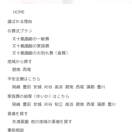
HOME
選ばれる理由
お葬式プラン
文十鳳凰殿の一般葬
文十鳳凰殿の家族葬
文十鳳凰殿のお別れ葬（直葬）
地域から探す
碧南
西尾
平安会館はこちら
岡崎
豊田
安城
刈谷
高浜
碧南
西尾
蒲郡
豊川
家族葬の結家（ゆいか）はこちら
岡崎
豊田
安城
刈谷
知立
高浜
碧南
西尾
蒲郡
豊川
斎場を探す
衣浦斎園
他の地域の斎場を探す
事前相談