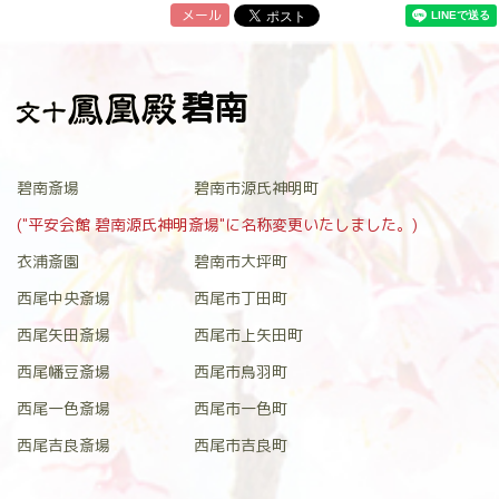
メール
碧南
碧南斎場
碧南市源氏神明町
("平安会館 碧南源氏神明斎場"に名称変更いたしました。)
衣浦斎園
碧南市大坪町
西尾中央斎場
西尾市丁田町
西尾矢田斎場
西尾市上矢田町
西尾幡豆斎場
西尾市鳥羽町
西尾一色斎場
西尾市一色町
西尾吉良斎場
西尾市吉良町