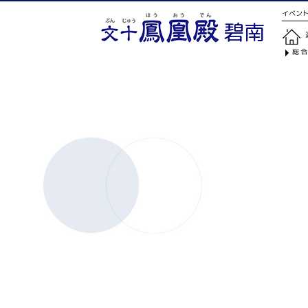
イベント
碧南
総合