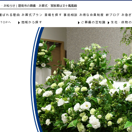
・お知らせ | 碧南市の葬儀・お葬式・家族葬は文十鳳凰殿
選ばれる理由
お葬式プラン
斎場を探す
事前相談
お得な会員制度
絆ブログ
お急
TOPへ
地域から探す
ご葬儀の豆知識
生花・供物