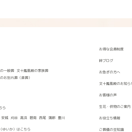
お得な会員制度
絆ブログ
の一般葬
文十鳳凰殿の家族葬
お急ぎの方へ
のお別れ葬（直葬）
文十鳳凰殿のお知ら
お客様の声
生花・供物のご案内
ちら
安城
刈谷
高浜
碧南
西尾
蒲郡
豊川
お役立ち情報
（ゆいか）はこちら
ご葬儀の豆知識