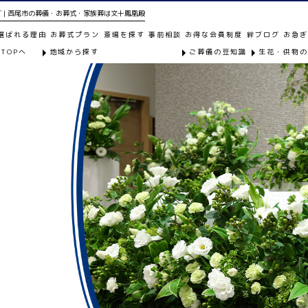
 | 西尾市の葬儀・お葬式・家族葬は文十鳳凰殿
選ばれる理由
お葬式プラン
斎場を探す
事前相談
お得な会員制度
絆ブログ
お急
TOPへ
地域から探す
ご葬儀の豆知識
生花・供物