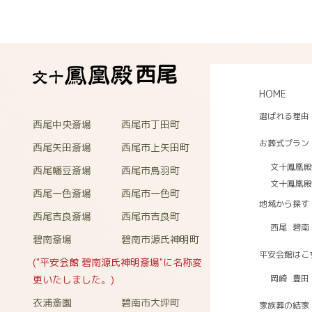
西尾
HOME
選ばれる理由
西尾中央斎場
西尾市丁田町
お葬式プラン
西尾矢田斎場
西尾市上矢田町
文十鳳凰殿
西尾幡豆斎場
西尾市鳥羽町
文十鳳凰殿
西尾一色斎場
西尾市一色町
地域から探す
西尾吉良斎場
西尾市吉良町
西尾
碧南
碧南斎場
碧南市源氏神明町
平安会館はこ
("平安会館 碧南源氏神明斎場"に名称変
岡崎
豊田
更いたしました。)
衣浦斎園
碧南市大坪町
家族葬の結家